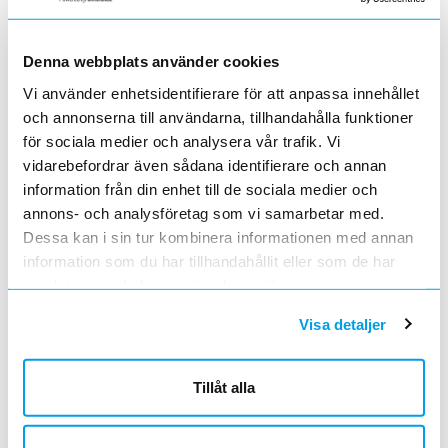
Denna webbplats använder cookies
Vi använder enhetsidentifierare för att anpassa innehållet
och annonserna till användarna, tillhandahålla funktioner
Easy9 - förmonterad central
för sociala medier och analysera vår trafik. Vi
vidarebefordrar även sådana identifierare och annan
Sparar tid och förenklar projekten!
information från din enhet till de sociala medier och
annons- och analysföretag som vi samarbetar med.
Förmonterad central i Resi9 CX-kapsling med Easy9
Dessa kan i sin tur kombinera informationen med annan
normapparater, utvecklad för snabb och säker
information som du har tillhandahållit eller som de har
installation. Utrustad med huvudbrytare, jordfelsbrytare
samlat in när du har använt deras tjänster.
och automatsäkringar, samt förmonterade fasskenor
och plintar för jord och nolla.
Visa detaljer
Anpassad för 3-fasnät (400/230V) med märkström
25A och levereras som en komplett, standardiserad
Tillåt alla
lösning direkt ur kartong. Den robusta och kompakta
kapslingen ger enkel åtkomst och kan kompletteras
med dörr vid behov.