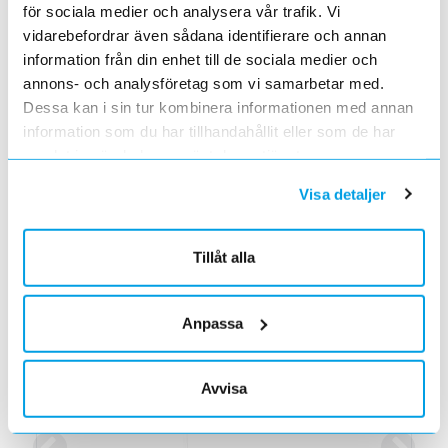
för sociala medier och analysera vår trafik. Vi
Försedd med Centrummarkering som förenklar
vidarebefordrar även sådana identifierare och annan
monteringen avsevärt. Monteras utefter dina behov
information från din enhet till de sociala medier och
med Pmflex snabbfäste, klammer eller enkelklammer.
annons- och analysföretag som vi samarbetar med.
Ytbehandlad med Magnelis® och godkänd enligt
Dessa kan i sin tur kombinera informationen med annan
korrosivitetsklass C5 – perfekt för nordiskt klimat och
information som du har tillhandahållit eller som de har
marina miljöer. Magnelis® har dessutom en unik
samlat in när du har använt deras tjänster.
förmåga till självläkning i borrade hål, svetssömmar
och snittytor.
Visa detaljer
Se alla produkter ur serien Xshield 2.0 >>
Tillåt alla
Läs mer om produkten
Anpassa
Aktuella kampanjer
Avvisa