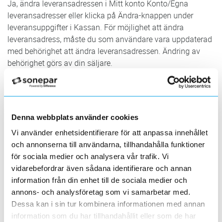
Ja, ändra leveransadressen i Mitt konto Konto/Egna
leveransadresser eller klicka på Ändra-knappen under
leveransuppgifter i Kassan. För möjlighet att ändra
leveransadress, måste du som användare vara uppdaterad
med behörighet att ändra leveransadressen. Ändring av
behörighet görs av din säljare.
15. Vad händer om jag glömmer bort att logga ut?
Inloggningstiden styrs i Mina kunduppgifter. Om du inte har
ändrat värdet så blir man automatiskt utloggad efter 15
Denna webbplats använder cookies
minuter.
Vi använder enhetsidentifierare för att anpassa innehållet
16. Om en produkt ej kan levereras omgående, hur kan
och annonserna till användarna, tillhandahålla funktioner
jag se detta vi orderteckning?
för sociala medier och analysera vår trafik. Vi
Detta kommer att visas i form av informationstext under
vidarebefordrar även sådana identifierare och annan
produkten då man går till kassan.
information från din enhet till de sociala medier och
annons- och analysföretag som vi samarbetar med.
17. Varför måste Er handläggare och beställarens
Dessa kan i sin tur kombinera informationen med annan
referens fyllas i?
information som du har tillhandahållit eller som de har
Vår erfarenhet säger att vid fakturabehandling hos våra