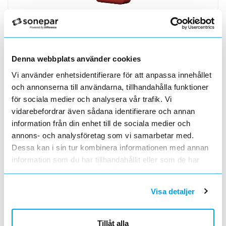
SIGNALANALYSATOR GSM OPERATÖR
Denna webbplats använder cookies
Artnr
6310591
Vi använder enhetsidentifierare för att anpassa innehållet
Lev. artnr
CS2389
Lev. typbet
CS2389
och annonserna till användarna, tillhandahålla funktioner
UNSPSC
39122220
för sociala medier och analysera vår trafik. Vi
Varumärke
CSL DUALCOM
vidarebefordrar även sådana identifierare och annan
Ej förlängd ansvarstid enl.Alem 09, punkt 38, andra stycket.
information från din enhet till de sociala medier och
annons- och analysföretag som vi samarbetar med.
CSL Signal Analysator CS2389 är utformad för att förmedla
Dessa kan i sin tur kombinera informationen med annan
exakta och viktiga data, för att säkerställa den bästa
information som du har tillhandahållit eller som de har
positionen för din GSM installation. Den söker efter alla
samlat in när du har använt deras tjänster.
lokala basstationer för att ge dig en exakt avläsning av de
starkast tillgängliga nätverken, mäter och visar radioteknik,
Visa detaljer
signalkvalitet och radiosignalstyrka. Den ger information
om 4G-, 3G- och 2G-teknik och kan även utföra lokala Wi-Fi
Tillåt alla