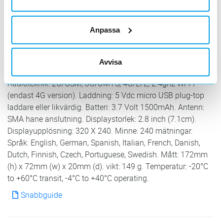
mätningar (2,4 GHz). Genom att ansluta GSM enhetens
antenn till signalanalysatorn kan du använda
direktövervakningsfunktionen för att hitta den optimala
Anpassa
installationsplatsen. Signal Analysatorn är perfekt för
installationer av larmanläggningar, 4G-routrar,
parkeringsmätare/smarta mätare, teleomsorgsprodukter
Avvisa
och många andra användningsområden. Tekniska data:
Radioteknik: 2G/GSM, 3G/UMTS, 4G/LTE, 2.4ghz Wi-Fi
(endast 4G version). Laddning: 5 Vdc micro USB plug-top
laddare eller likvärdig. Batteri: 3.7 Volt 1500mAh. Antenn:
SMA hane anslutning. Displaystorlek: 2.8 inch (7.1cm).
Displayupplösning: 320 X 240. Minne: 240 mätningar.
Språk: English, German, Spanish, Italian, French, Danish,
Dutch, Finnish, Czech, Portuguese, Swedish. Mått: 172mm
(h) x 72mm (w) x 20mm (d). vikt: 149 g. Temperatur: -20°C
to +60°C transit, -4°C to +40°C operating.
Snabbguide