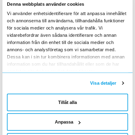
Denna webbplats använder cookies
Vi använder enhetsidentifierare för att anpassa innehållet
DÖRRTRYCKE RETURFJÄDER DH 7020
och annonserna till användarna, tillhandahålla funktioner
Artnr
A290028
för sociala medier och analysera vår trafik. Vi
Lev. artnr
7030000033250
vidarebefordrar även sådana identifierare och annan
Lev. typbet
7030000033250
information från din enhet till de sociala medier och
UNSPSC
46171503
annons- och analysföretag som vi samarbetar med.
GTIN
4048442128247
Varumärke
DORMAKABA
Dessa kan i sin tur kombinera informationen med annan
information som du har tillhandahållit eller som de har
samlat in när du har använt deras tjänster.
Dörrtrycke med returfjäder för låshus i 50 och 70
dornsutförande av skandinavisk typ. För dörrtjocklek 35-95
Visa detaljer
mm. Levereras med fyrkantspinne och skruvar för
genomgående montage. För dörrar inomhus. Förkromad
zamak, krom blank / CRP.
Tillåt alla
Produktdatablad
Anpassa