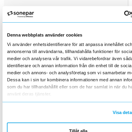
Timdebitering
kr/
Denna webbplats använder cookies
Butiksbesök
bes
Vi använder enhetsidentifierare för att anpassa innehållet oc
annonserna till användarna, tillhandahålla funktioner för socia
medier och analysera vår trafik. Vi vidarebefordrar även såd
Materialadministration
min
identifierare och annan information från din enhet till de socia
medier och annons- och analysföretag som vi samarbetar m
Dessa kan i sin tur kombinera informationen med annan info
som du har tillhandahållit eller som de har samlat in när du h
Beräkna
använt deras tjänster.
Visa deta
Kundlager
Tillåt alla